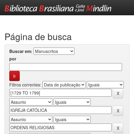
Skip
navigation
Página de busca
Buscar em:
por
Filtros correntes: