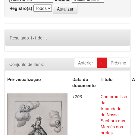
Registro(s)
Resultado 1-1 de 1.
Anterior
1
Próximo
Conjunto de itens:
Pré-visualização
Data do
Título
A
documento
1796
Compromisso
-
da
Irmandade
de Nossa
Senhora das
Mercês dos
pretos