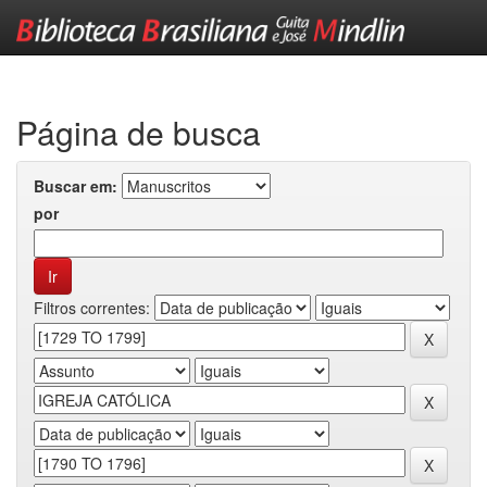
Skip
navigation
Página de busca
Buscar em:
por
Filtros correntes: