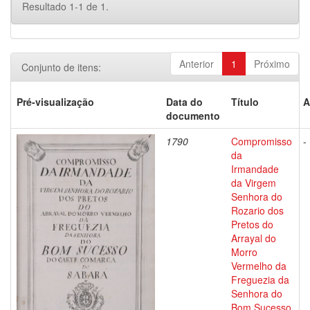
Resultado 1-1 de 1.
Anterior
1
Próximo
Conjunto de itens:
Pré-visualização
Data do
Título
A
documento
1790
Compromisso
-
da
Irmandade
da Virgem
Senhora do
Rozario dos
Pretos do
Arrayal do
Morro
Vermelho da
Freguezia da
Senhora do
Bom Sucesso