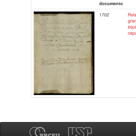
documento
1702
Rela
gran
équi
capu