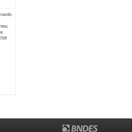
rnardo,
ntes,
re,
1709