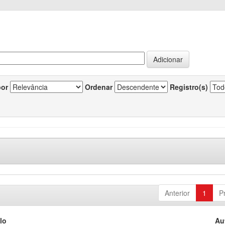
por
Ordenar
Registro(s)
Anterior
1
P
lo
Au