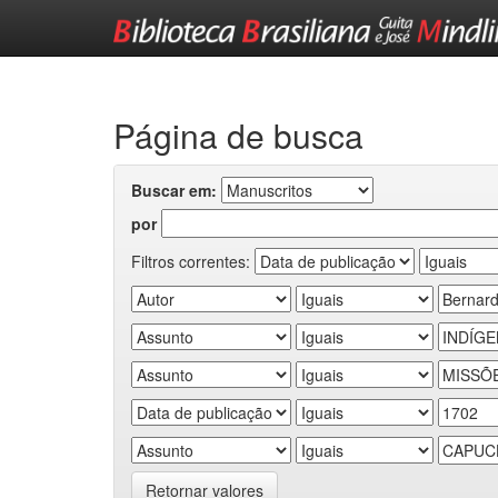
Skip
navigation
Página de busca
Buscar em:
por
Filtros correntes:
Retornar valores