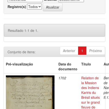
Registro(s)
Resultado 1-1 de 1.
Anterior
1
Próximo
Conjunto de itens:
Pré-visualização
Data do
Título
Aut
documento
1702
Relation de
Ber
la Mission
de
des Indiens
Nan
Kariris du
pèr
Brésil situés
fl.
sur le grand
fleuve de