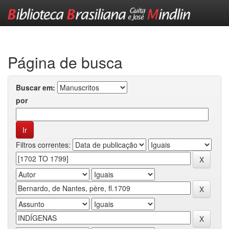
Skip
navigation
Página de busca
Buscar em:
por
Filtros correntes: