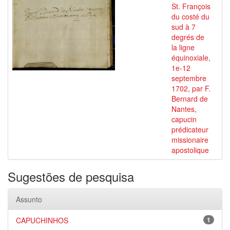
St. François
du costé du
sud à 7
degrés de
la ligne
équinoxiale,
1e-12
septembre
1702, par F.
Bernard de
Nantes,
capucin
prédicateur
missionaire
apostolique
Sugestões de pesquisa
Assunto
CAPUCHINHOS
1