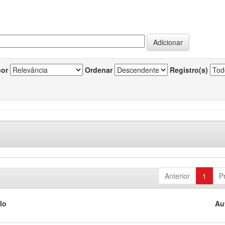
por
Ordenar
Registro(s)
Anterior
1
P
lo
Au