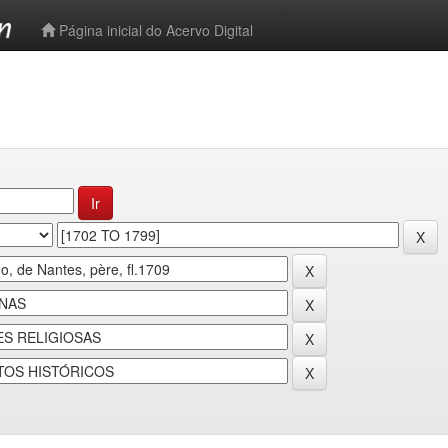
-->
Página inicial do Acervo Digital