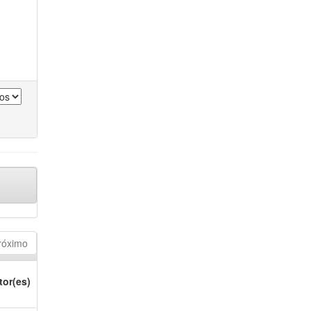
róximo
tor(es)