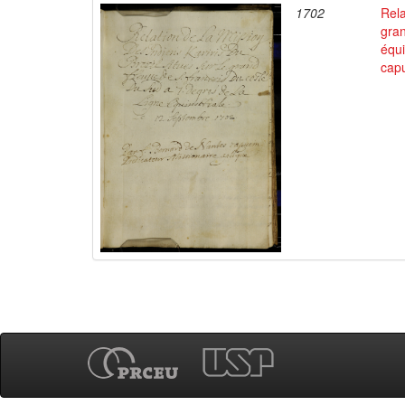
1702
Rela
gran
équi
capu