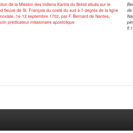
tion de la Mission des Indiens Kariris du Brésil situés sur le
Be
d fleuve de St. François du costé du sud à 7 degrés de la ligne
de
noxiale, 1e-12 septembre 1702, par F. Bernard de Nantes,
Na
cin prédicateur missionaire apostolique
pè
fl.