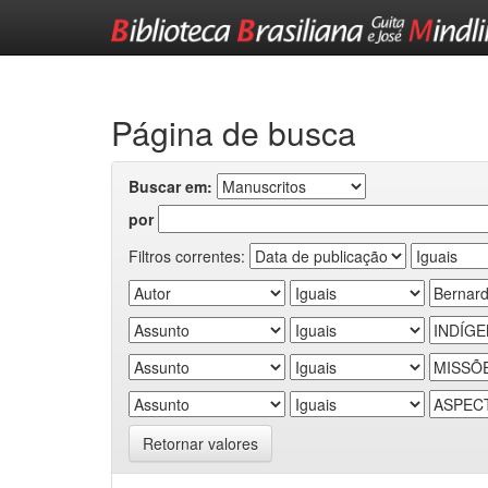
Skip
navigation
Página de busca
Buscar em:
por
Filtros correntes:
Retornar valores