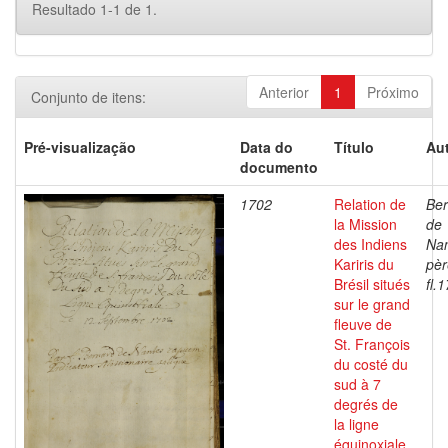
Resultado 1-1 de 1.
Anterior
1
Próximo
Conjunto de itens:
Pré-visualização
Data do
Título
Aut
documento
1702
Relation de
Ber
la Mission
de
des Indiens
Nan
Kariris du
pèr
Brésil situés
fl.
sur le grand
fleuve de
St. François
du costé du
sud à 7
degrés de
la ligne
équinoxiale,