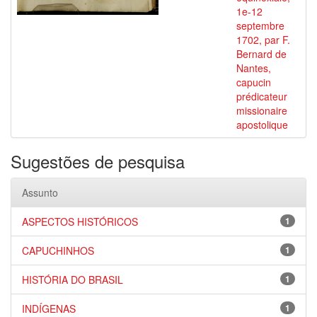
1e-12
septembre
1702, par F.
Bernard de
Nantes,
capucin
prédicateur
missionaire
apostolique
Sugestões de pesquisa
Assunto
ASPECTOS HISTÓRICOS
1
CAPUCHINHOS
1
HISTÓRIA DO BRASIL
1
INDÍGENAS
1