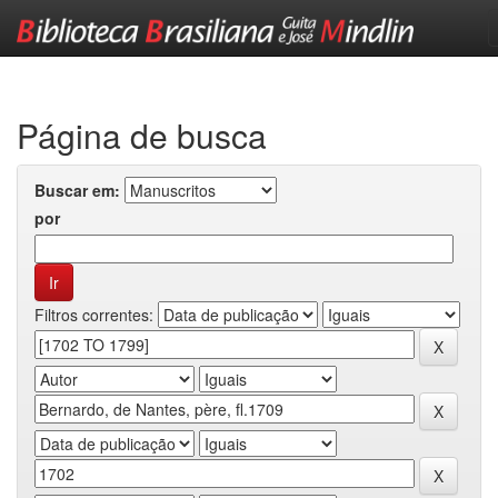
Skip
navigation
Página de busca
Buscar em:
por
Filtros correntes: