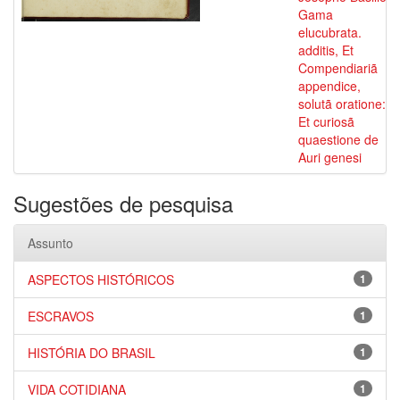
Gama
elucubrata.
additis, Et
Compendiariã
appendice,
solutã oratione:
Et curiosã
quaestione de
Auri genesi
Sugestões de pesquisa
Assunto
ASPECTOS HISTÓRICOS
1
ESCRAVOS
1
HISTÓRIA DO BRASIL
1
VIDA COTIDIANA
1