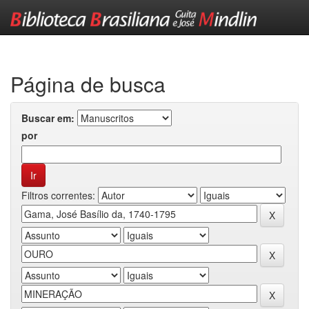
Skip
navigation
Página de busca
Buscar em:
por
Filtros correntes: