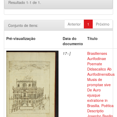
Resultado 1-1 de 1.
Anterior
1
Próximo
Conjunto de itens:
Pré-visualização
Data do
Título
documento
17--]
Brasilienses
Aurifodinae
Poemate
Didascalico Ab
Aurifodinensibus
Musis de
promptae sive
De Auro
ejusque
extratione in
Brasilia. Poëtica
Descriptio
Josepho Basilio