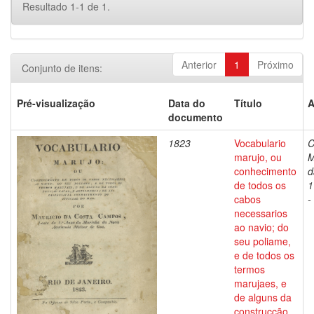
Resultado 1-1 de 1.
Anterior
1
Próximo
Conjunto de itens:
Pré-visualização
Data do
Título
A
documento
1823
Vocabulario
C
marujo, ou
M
conhecimento
d
de todos os
1
cabos
-
necessarios
ao navio; do
seu poliame,
e de todos os
termos
marujaes, e
de alguns da
construcção