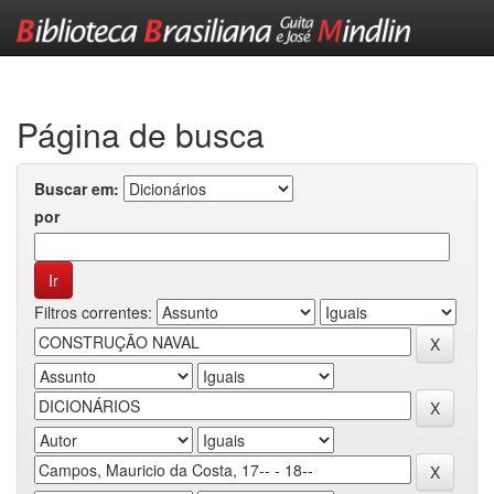
Skip
navigation
Página de busca
Buscar em:
por
Filtros correntes: