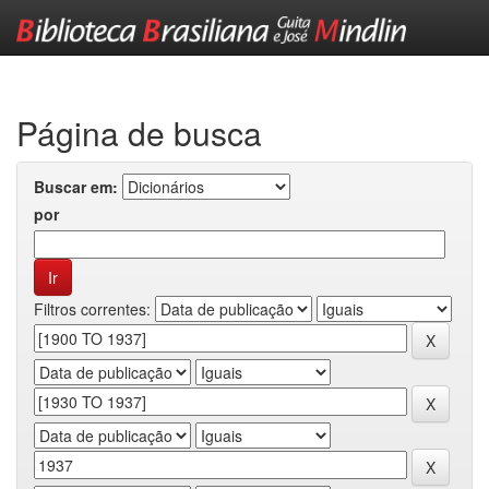
Skip
navigation
Página de busca
Buscar em:
por
Filtros correntes: