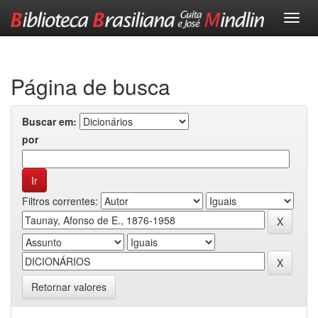
Skip
navigation
Página de busca
Buscar em:
por
Filtros correntes:
Retornar valores