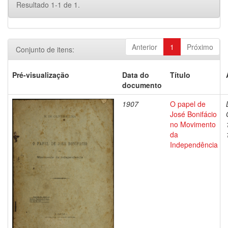
Resultado 1-1 de 1.
Anterior
1
Próximo
Conjunto de itens:
Pré-visualização
Data do
Título
documento
1907
O papel de
José Bonifácio
no Movimento
da
Independência