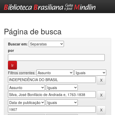
Skip
navigation
Página de busca
Buscar em:
por
Filtros correntes: