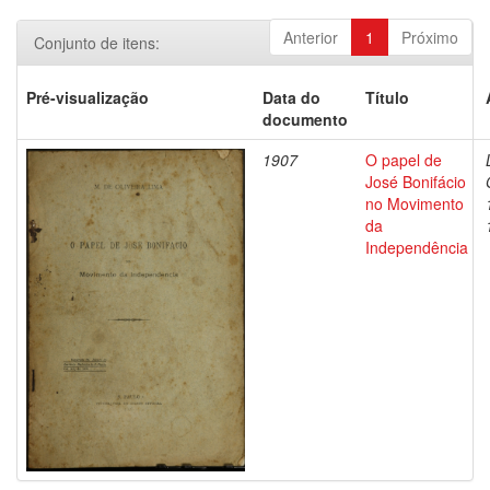
Anterior
1
Próximo
Conjunto de itens:
Pré-visualização
Data do
Título
documento
1907
O papel de
José Bonifácio
no Movimento
da
Independência