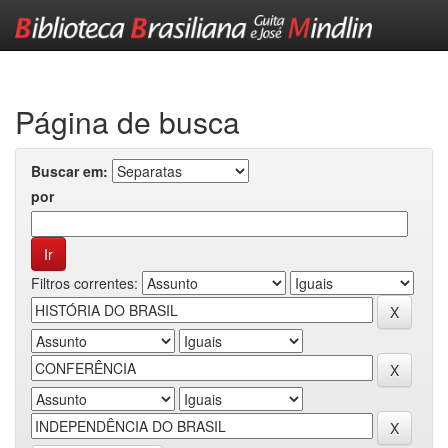
Skip
navigation
Página de busca
Buscar em:
por
Filtros correntes: