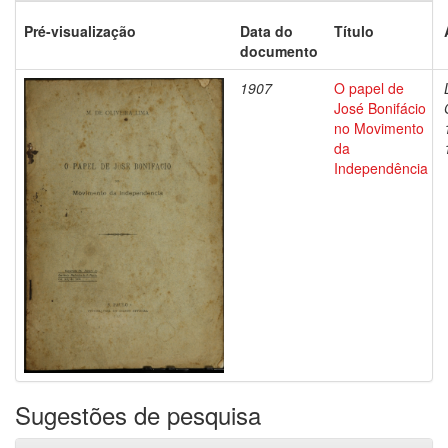
Pré-visualização
Data do
Título
documento
1907
O papel de
José Bonifácio
no Movimento
da
Independência
Sugestões de pesquisa