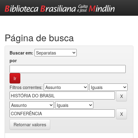
Skip
navigation
Página de busca
Buscar em:
por
Filtros correntes:
Retornar valores