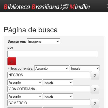
Skip
navigation
Página de busca
Buscar em:
por
Filtros correntes: