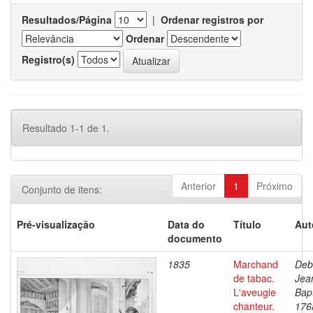
Resultados/Página
|
Ordenar registros por
Ordenar
Registro(s)
Resultado 1-1 de 1.
Anterior
1
Próximo
Conjunto de itens:
Pré-visualização
Data do
Título
Aut
documento
1835
Marchand
Deb
de tabac.
Jea
L'aveugle
Bapt
chanteur.
176