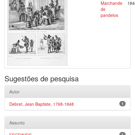
Marchande
184
de
pandelos
Sugestões de pesquisa
Autor
Debret, Jean Baptiste, 1768-1848
1
Assunto
1