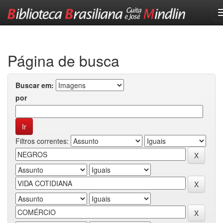
Skip
navigation
Página de busca
Buscar em:
por
Filtros correntes: