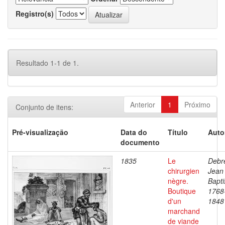
Registro(s)
Resultado 1-1 de 1.
Anterior
1
Próximo
Conjunto de itens:
Pré-visualização
Data do
Título
Auto
documento
1835
Le
Debre
chirurgien
Jean
nègre.
Bapti
Boutique
1768
d'un
1848
marchand
de viande