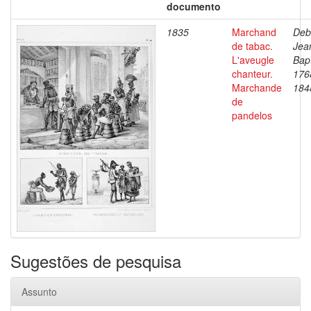
documento
1835
Marchand
Deb
de tabac.
Jea
L'aveugle
Bapt
chanteur.
176
Marchande
184
de
pandelos
Sugestões de pesquisa
Assunto