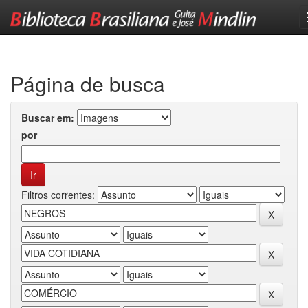
Skip
navigation
Página de busca
Buscar em:
por
Filtros correntes: