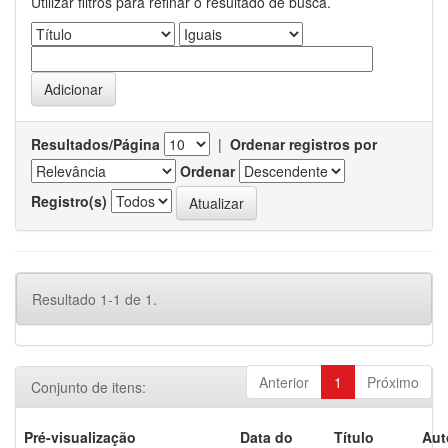
Utilizar filtros para refinar o resultado de busca.
Resultados/Página
|
Ordenar registros por
Ordenar
Registro(s)
Resultado 1-1 de 1.
Anterior
1
Próximo
Conjunto de itens:
Pré-visualização
Data do
Título
Aut