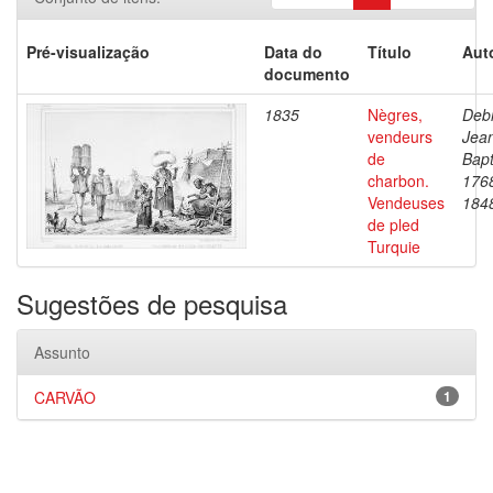
Pré-visualização
Data do
Título
Aut
documento
1835
Nègres,
Debr
vendeurs
Jea
de
Bapt
charbon.
176
Vendeuses
184
de pled
Turquie
Sugestões de pesquisa
Assunto
CARVÃO
1