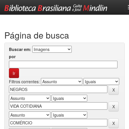
Skip
navigation
Página de busca
Buscar em:
por
Filtros correntes: