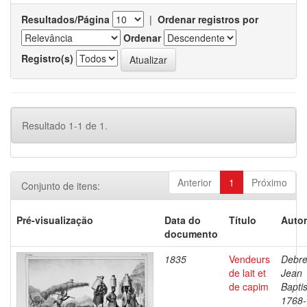
Resultados/Página
|
Ordenar registros por
Ordenar
Registro(s)
Resultado 1-1 de 1.
Anterior
1
Próximo
Conjunto de itens:
Pré-visualização
Data do
Título
Autor
documento
1835
Vendeurs
Debre
de lait et
Jean
de capim
Baptis
1768-