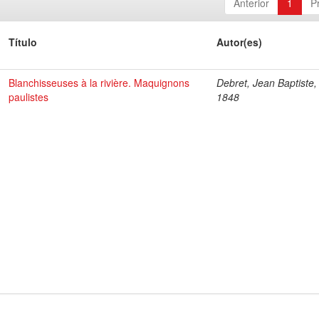
Anterior
1
P
Título
Autor(es)
Blanchisseuses à la rivière. Maquignons
Debret, Jean Baptiste,
paulistes
1848