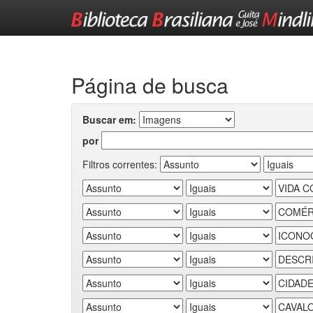
Skip
navigation
Página de busca
Buscar em:
por
Filtros correntes: