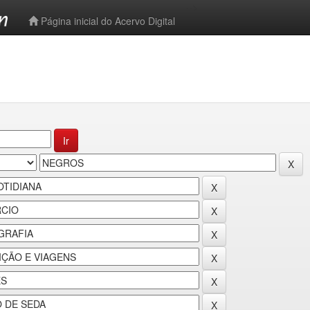
-->
Página inicial do Acervo Digital