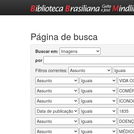
Skip
navigation
Página de busca
Buscar em:
por
Filtros correntes: