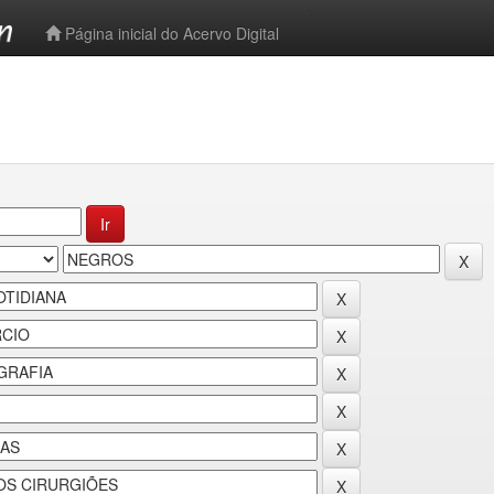
-->
Página inicial do Acervo Digital