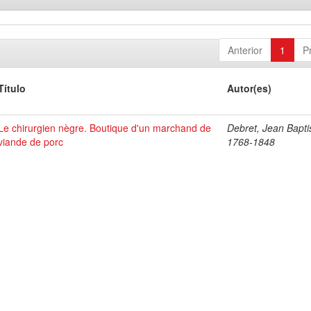
Anterior
1
P
Título
Autor(es)
Le chirurgien nègre. Boutique d'un marchand de
Debret, Jean Bapti
viande de porc
1768-1848