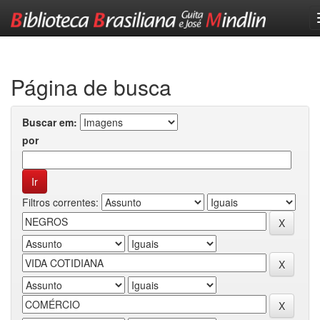
Skip
navigation
Página de busca
Buscar em:
por
Filtros correntes: