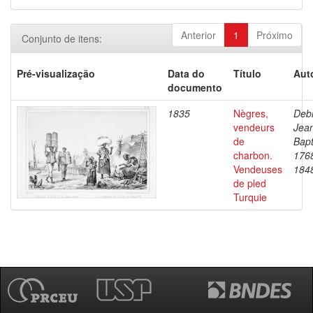
Anterior
1
Próximo
Conjunto de itens:
Pré-visualização
Data do
Título
Aut
documento
1835
Nègres,
Debr
vendeurs
Jea
de
Bapt
charbon.
176
Vendeuses
184
de pled
Turquie