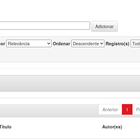
por
Ordenar
Registro(s)
Anterior
1
P
Título
Autor(es)