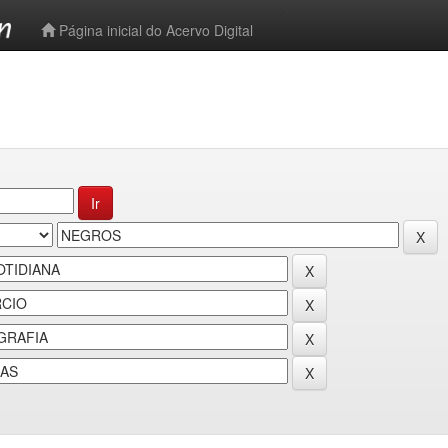
-->
Página inicial do Acervo Digital