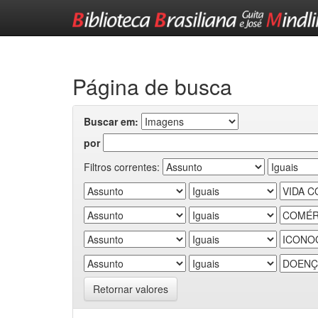
Skip
navigation
Página de busca
Buscar em:
por
Filtros correntes:
Retornar valores