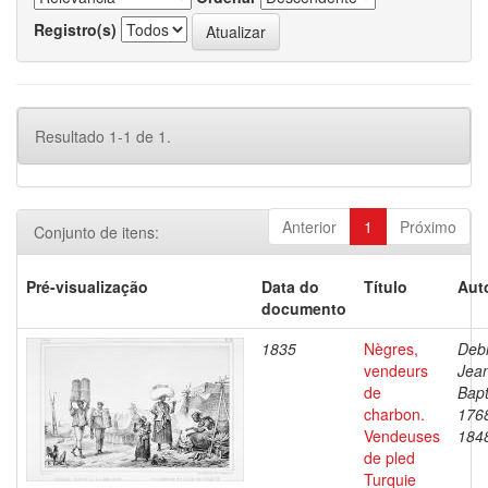
Registro(s)
Resultado 1-1 de 1.
Anterior
1
Próximo
Conjunto de itens:
Pré-visualização
Data do
Título
Aut
documento
1835
Nègres,
Debr
vendeurs
Jea
de
Bapt
charbon.
176
Vendeuses
184
de pled
Turquie