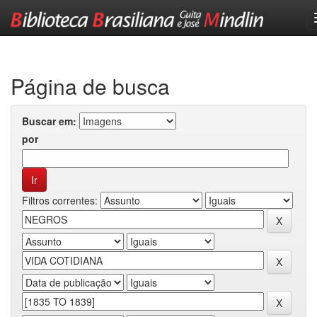
Skip
navigation
Página de busca
Buscar em:
por
Filtros correntes: