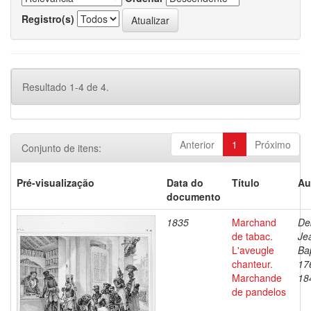
Registro(s)
Resultado 1-4 de 4.
Anterior
1
Próximo
Conjunto de itens:
Pré-visualização
Data do
Título
Au
documento
1835
Marchand
De
de tabac.
Je
L'aveugle
Bap
chanteur.
17
Marchande
18
de pandelos