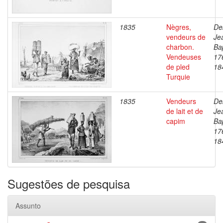
1835
Nègres,
De
vendeurs de
Je
charbon.
Bap
Vendeuses
17
de pled
18
Turquie
1835
Vendeurs
De
de lait et de
Je
capim
Bap
17
18
Sugestões de pesquisa
Assunto