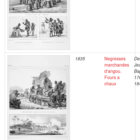
1835
Negresses
De
marchandes
Je
d'angou.
Bap
Fours a
17
chaux
18