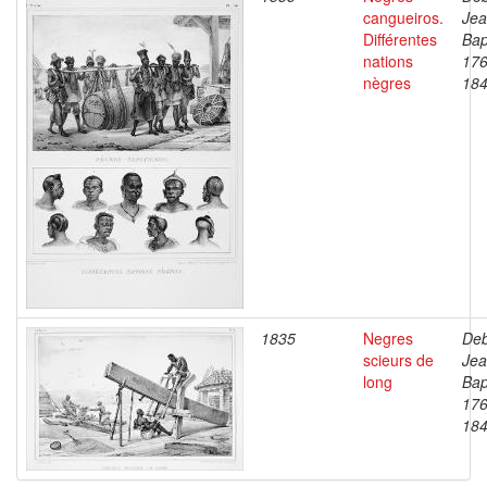
cangueiros.
Je
Différentes
Bap
nations
176
nègres
18
1835
Negres
Deb
scieurs de
Je
long
Bap
176
18