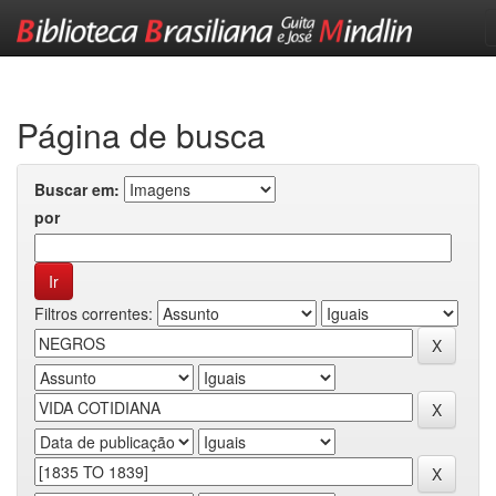
Skip
navigation
Página de busca
Buscar em:
por
Filtros correntes: