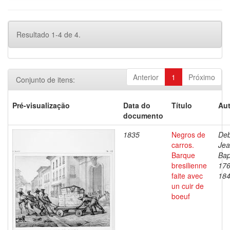
Resultado 1-4 de 4.
Anterior
1
Próximo
Conjunto de itens:
Pré-visualização
Data do
Título
Aut
documento
1835
Negros de
Deb
carros.
Je
Barque
Bap
bresilienne
176
faite avec
18
un cuir de
boeuf