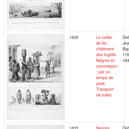
1835
Le collier
Deb
de fer :
Je
châtiment
Bap
des fugitifs.
176
Négres en
18
commission
: par un
temps de
pluie.
Transport
de tuiles
1835
Negres
Deb