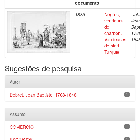
documento
1835
Nègres,
Debr
vendeurs
Jea
de
Bapt
charbon.
176
Vendeuses
184
de pled
Turquie
Sugestões de pesquisa
Autor
Debret, Jean Baptiste, 1768-1848
1
Assunto
COMÉRCIO
1
ESCRAVOS
1