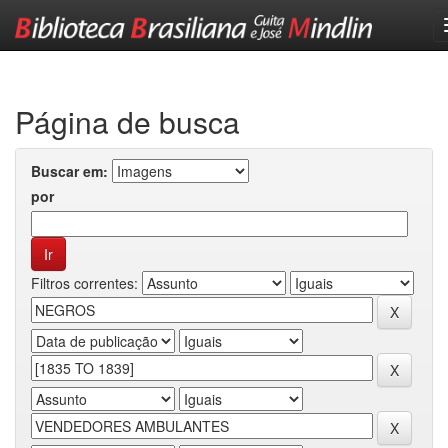
Skip
navigation
Página de busca
Buscar em:
por
Filtros correntes: