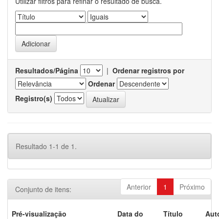
Utilizar filtros para refinar o resultado de busca.
Resultados/Página
|
Ordenar registros por
Ordenar
Registro(s)
Resultado 1-1 de 1.
Anterior
1
Próximo
Conjunto de itens:
Pré-visualização
Data do
Título
Aut