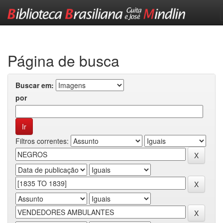
Skip
navigation
Página de busca
Buscar em:
por
Filtros correntes: