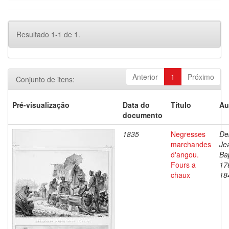
Resultado 1-1 de 1.
Anterior
1
Próximo
Conjunto de itens:
Pré-visualização
Data do
Título
Au
documento
1835
Negresses
De
marchandes
Je
d'angou.
Bap
Fours a
17
chaux
18