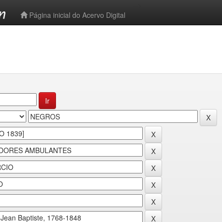
-->
Página inicial do Acervo Digital