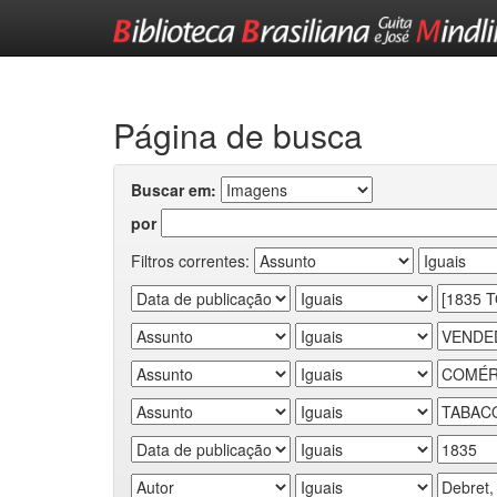
Skip
navigation
Página de busca
Buscar em:
por
Filtros correntes: