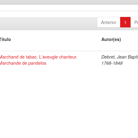
Anterior
1
P
Título
Autor(es)
Marchand de tabac. L'aveugle chanteur.
Debret, Jean Bapti
Marchande de pandelos
1768-1848