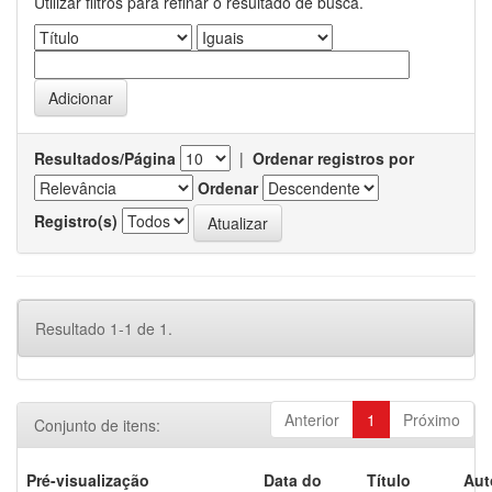
Utilizar filtros para refinar o resultado de busca.
Resultados/Página
|
Ordenar registros por
Ordenar
Registro(s)
Resultado 1-1 de 1.
Anterior
1
Próximo
Conjunto de itens:
Pré-visualização
Data do
Título
Aut