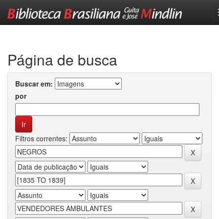
Skip
navigation
Página de busca
Buscar em:
por
Filtros correntes: