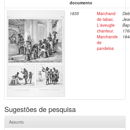
documento
1835
Marchand
Deb
de tabac.
Jea
L'aveugle
Bapt
chanteur.
176
Marchande
184
de
pandelos
Sugestões de pesquisa
Assunto