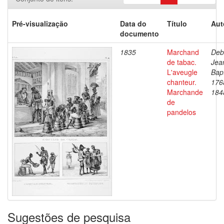
Pré-visualização
Data do
Título
Aut
documento
1835
Marchand
Deb
de tabac.
Jea
L'aveugle
Bapt
chanteur.
176
Marchande
184
de
pandelos
Sugestões de pesquisa