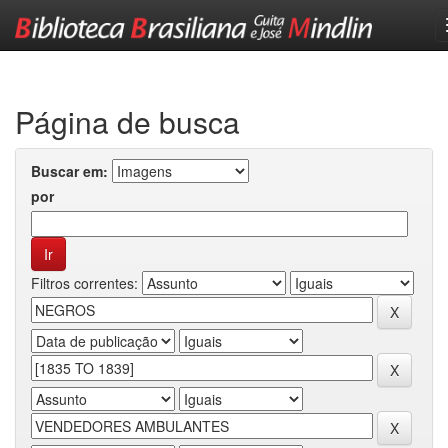
Skip
navigation
Página de busca
Buscar em:
por
Filtros correntes: