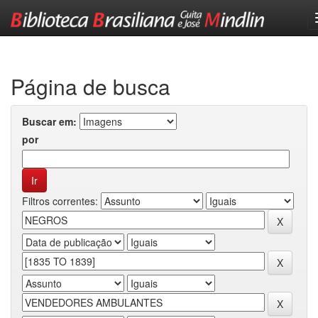
Skip
navigation
Página de busca
Buscar em:
por
Filtros correntes: