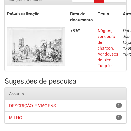
Pré-visualização
Data do
Título
Aut
documento
1835
Nègres,
Debr
vendeurs
Jea
de
Bapt
charbon.
176
Vendeuses
184
de pled
Turquie
Sugestões de pesquisa
Assunto
DESCRIÇÃO E VIAGENS
1
MILHO
1