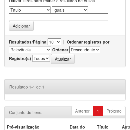
Utilizar filtros para refinar o resultado de busca.
Resultados/Página
|
Ordenar registros por
Ordenar
Registro(s)
Resultado 1-1 de 1.
Anterior
1
Próximo
Conjunto de itens:
Pré-visualização
Data do
Título
Aut