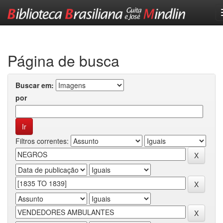
Skip
navigation
Página de busca
Buscar em:
por
Filtros correntes: