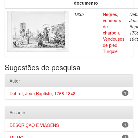
documento
1835
Nègres,
Debr
vendeurs
Jea
de
Bapt
charbon.
176
Vendeuses
184
de pled
Turquie
Sugestões de pesquisa
Autor
Debret, Jean Baptiste, 1768-1848
1
Assunto
DESCRIÇÃO E VIAGENS
1
MILHO
1