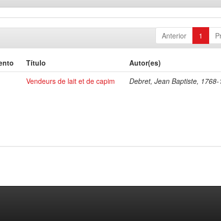
Anterior
1
P
ento
Título
Autor(es)
Vendeurs de lait et de capim
Debret, Jean Baptiste, 1768