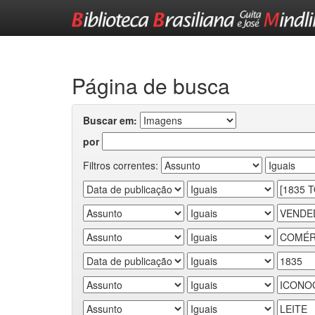
Skip
navigation
Página de busca
Buscar em:
por
Filtros correntes: