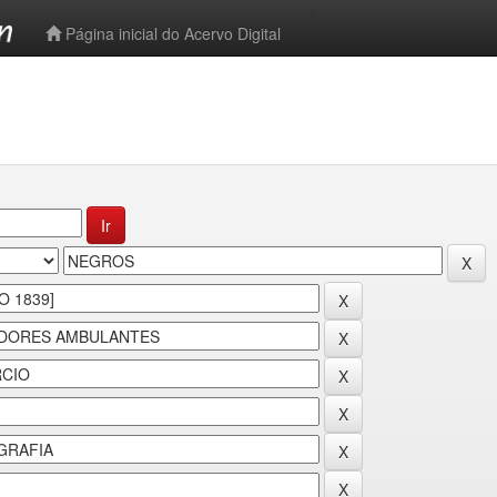
-->
Página inicial do Acervo Digital