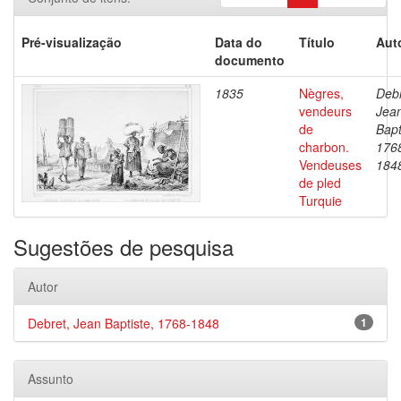
Pré-visualização
Data do
Título
Aut
documento
1835
Nègres,
Debr
vendeurs
Jea
de
Bapt
charbon.
176
Vendeuses
184
de pled
Turquie
Sugestões de pesquisa
Autor
Debret, Jean Baptiste, 1768-1848
1
Assunto