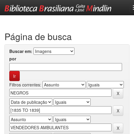
Skip
navigation
Página de busca
Buscar em:
por
Filtros correntes: