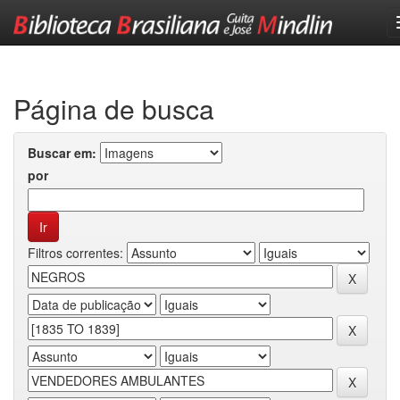
Skip
navigation
Página de busca
Buscar em:
por
Filtros correntes: