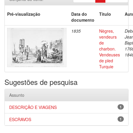
Pré-visualização
Data do
Título
Aut
documento
1835
Nègres,
Debr
vendeurs
Jea
de
Bapt
charbon.
176
Vendeuses
184
de pled
Turquie
Sugestões de pesquisa
Assunto
DESCRIÇÃO E VIAGENS
1
ESCRAVOS
1