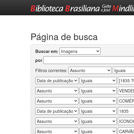
Skip
navigation
Página de busca
Buscar em:
por
Filtros correntes: