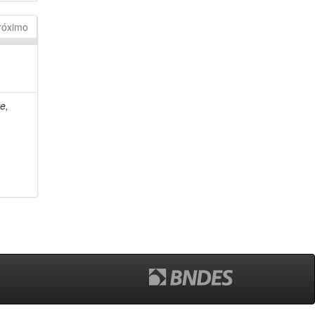
róximo
e,