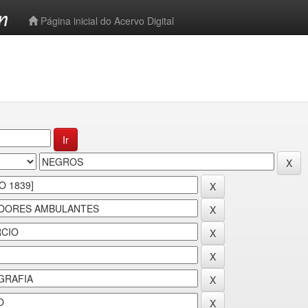
-->
Página inicial do Acervo Digital