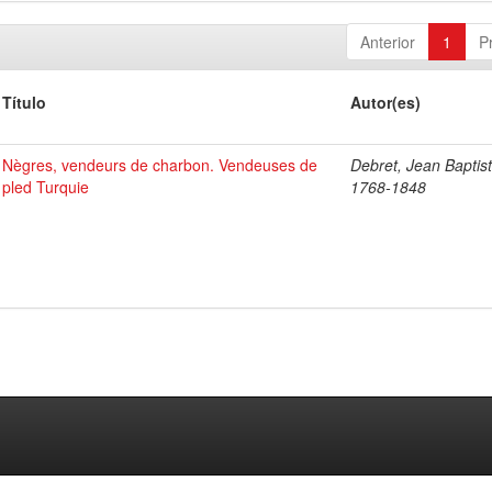
Anterior
1
P
Título
Autor(es)
Nègres, vendeurs de charbon. Vendeuses de
Debret, Jean Baptist
pled Turquie
1768-1848