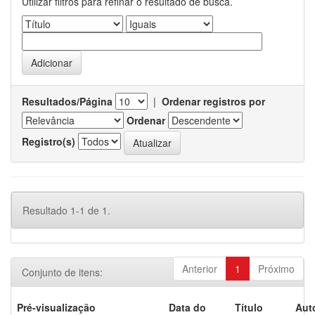
Utilizar filtros para refinar o resultado de busca.
Resultados/Página
|
Ordenar registros por
Ordenar
Registro(s)
Resultado 1-1 de 1.
Anterior
1
Próximo
Conjunto de itens:
Pré-visualização
Data do
Título
Aut