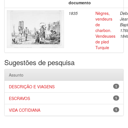
documento
1835
Nègres,
Debr
vendeurs
Jea
de
Bapt
charbon.
176
Vendeuses
184
de pled
Turquie
Sugestões de pesquisa
Assunto
DESCRIÇÃO E VIAGENS
1
ESCRAVOS
1
VIDA COTIDIANA
1