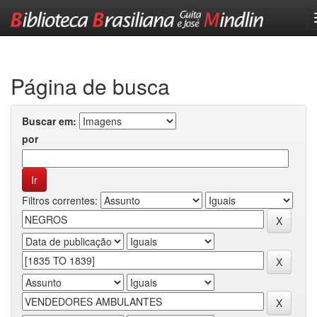
Skip
navigation
Página de busca
Buscar em:
por
Filtros correntes: