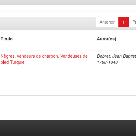
Anterior
1
P
Título
Autor(es)
Nègres, vendeurs de charbon. Vendeuses de
Debret, Jean Baptist
pled Turquie
1768-1848