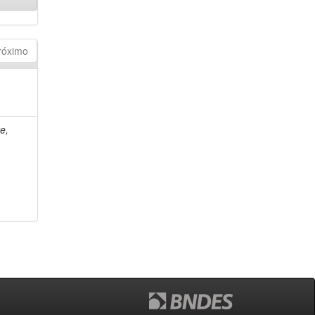
róximo
e,