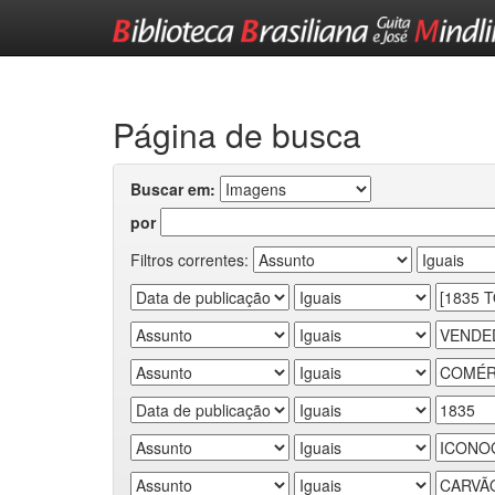
Skip
navigation
Página de busca
Buscar em:
por
Filtros correntes: