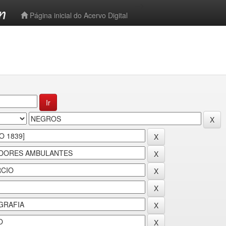
-->
Página inicial do Acervo Digital