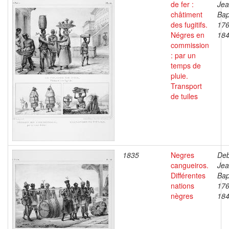
de fer :
Je
châtiment
Bap
des fugitifs.
176
Négres en
18
commission
: par un
temps de
pluie.
Transport
de tuiles
1835
Negres
Deb
cangueiros.
Je
Différentes
Bap
nations
176
nègres
18