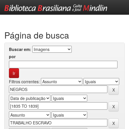
Skip
navigation
Página de busca
Buscar em:
por
Filtros correntes: