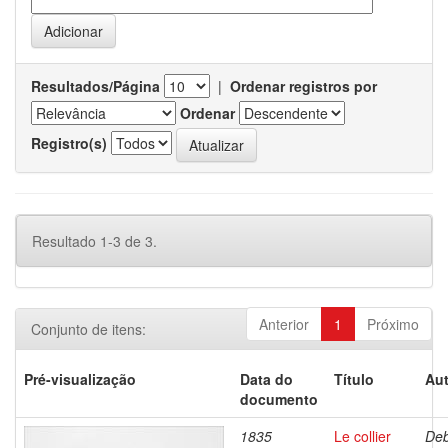
Resultados/Página
|
Ordenar registros por
Ordenar
Registro(s)
Resultado 1-3 de 3.
Anterior
1
Próximo
Conjunto de itens:
Pré-visualização
Data do
Título
Aut
documento
1835
Le collier
Deb