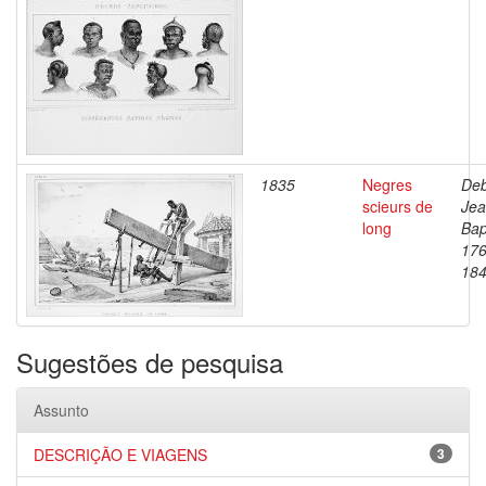
1835
Negres
Deb
scieurs de
Je
long
Bap
176
18
Sugestões de pesquisa
Assunto
DESCRIÇÃO E VIAGENS
3