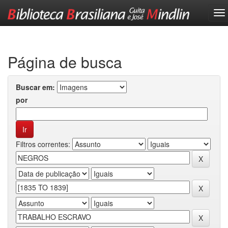
Skip
navigation
Página de busca
Buscar em:
por
Filtros correntes: