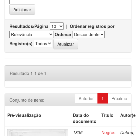
Resultados/Página
|
Ordenar registros por
Ordenar
Registro(s)
Resultado 1-1 de 1.
Anterior
1
Próximo
Conjunto de itens:
Pré-visualização
Data do
Título
Autor(e
documento
1835
Negres
Debret,