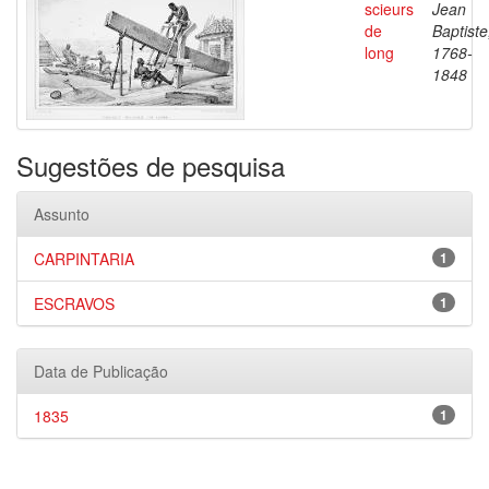
scieurs
Jean
de
Baptiste
long
1768-
1848
Sugestões de pesquisa
Assunto
CARPINTARIA
1
ESCRAVOS
1
Data de Publicação
1835
1