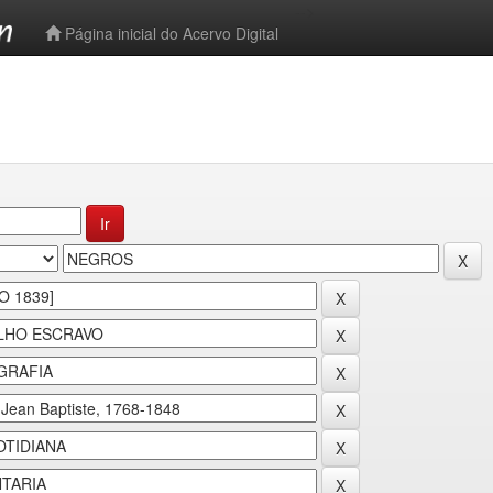
-->
Página inicial do Acervo Digital