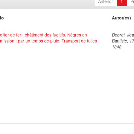
Anterior
1
P
lo
Autor(es)
ollier de fer : châtiment des fugitifs. Négres en
Debret, Je
ission : par un temps de pluie. Transport de tuiles
Baptiste, 1
1848