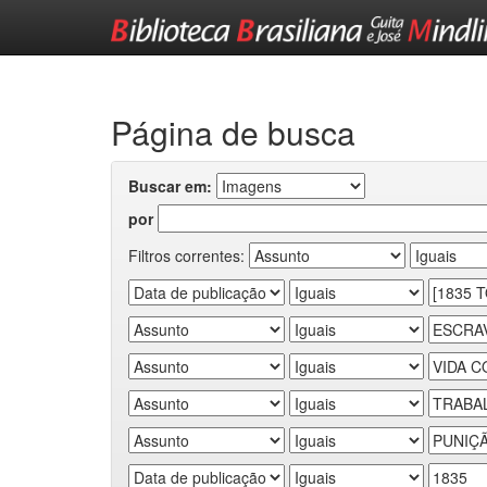
Skip
navigation
Página de busca
Buscar em:
por
Filtros correntes: