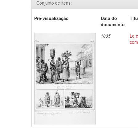
Conjunto de itens:
Pré-visualização
Data do
Títu
documento
1835
Le c
comm