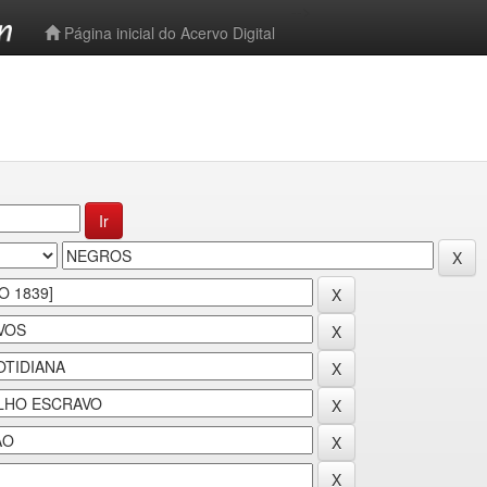
-->
Página inicial do Acervo Digital