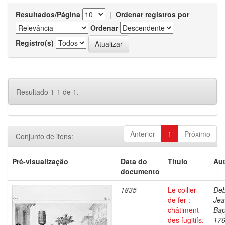
Resultados/Página
|
Ordenar registros por
Ordenar
Registro(s)
Resultado 1-1 de 1.
Anterior
1
Próximo
Conjunto de itens:
Pré-visualização
Data do
Título
Aut
documento
1835
Le collier
Deb
de fer :
Je
châtiment
Bap
des fugitifs.
176