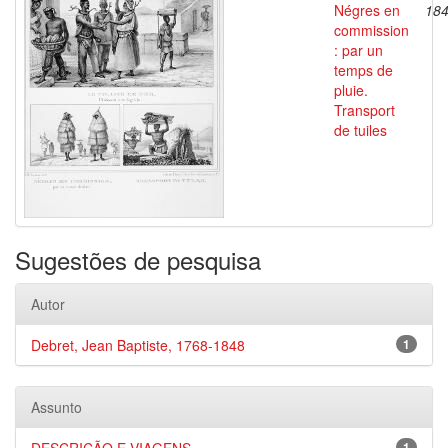
Négres en
18
commission
: par un
temps de
pluie.
Transport
de tuiles
Sugestões de pesquisa
Autor
Debret, Jean Baptiste, 1768-1848
1
Assunto
1