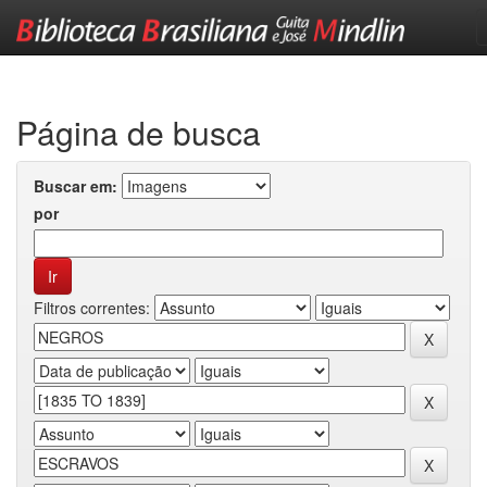
Skip
navigation
Página de busca
Buscar em:
por
Filtros correntes: