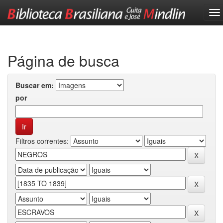
Skip
navigation
Página de busca
Buscar em:
por
Filtros correntes: