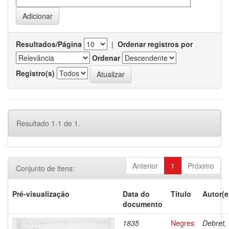
Resultados/Página
|
Ordenar registros por
Ordenar
Registro(s)
Resultado 1-1 de 1.
Anterior
1
Próximo
Conjunto de itens:
Pré-visualização
Data do
Título
Autor(e
documento
1835
Negres
Debret,