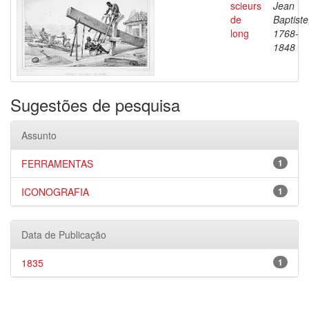
scieurs
Jean
de
Baptiste
long
1768-
1848
Sugestões de pesquisa
Assunto
FERRAMENTAS
1
ICONOGRAFIA
1
Data de Publicação
1835
1