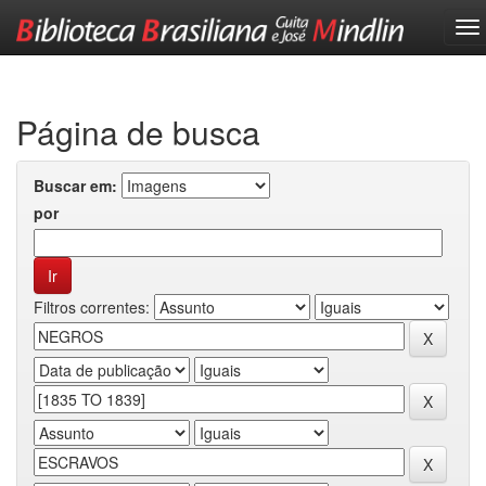
Skip
navigation
Página de busca
Buscar em:
por
Filtros correntes: