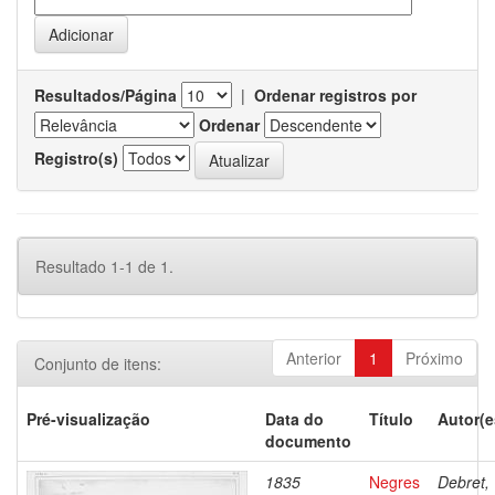
Resultados/Página
|
Ordenar registros por
Ordenar
Registro(s)
Resultado 1-1 de 1.
Anterior
1
Próximo
Conjunto de itens:
Pré-visualização
Data do
Título
Autor(e
documento
1835
Negres
Debret,