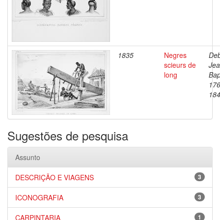
1835
Negres
Deb
scieurs de
Je
long
Bap
176
18
Sugestões de pesquisa
Assunto
DESCRIÇÃO E VIAGENS
3
ICONOGRAFIA
3
CARPINTARIA
1