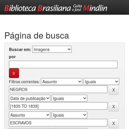
Skip
navigation
Página de busca
Buscar em:
por
Filtros correntes: