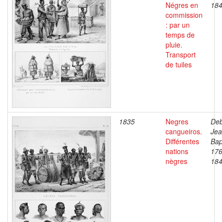
Négres en
18
commission
: par un
temps de
pluie.
Transport
de tuiles
1835
Negres
Deb
cangueiros.
Je
Différentes
Bap
nations
176
nègres
18