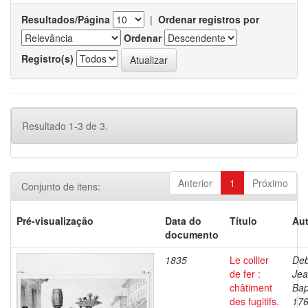
Resultados/Página
|
Ordenar registros por
Ordenar
Registro(s)
Resultado 1-3 de 3.
Anterior
1
Próximo
Conjunto de itens:
Pré-visualização
Data do
Título
Aut
documento
1835
Le collier
Deb
de fer :
Je
châtiment
Bap
des fugitifs.
176