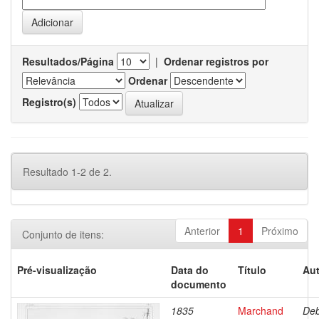
Resultados/Página
|
Ordenar registros por
Ordenar
Registro(s)
Resultado 1-2 de 2.
Anterior
1
Próximo
Conjunto de itens:
Pré-visualização
Data do
Título
Aut
documento
1835
Marchand
Deb