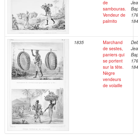
de
Je
sambouras.
Bap
Vendeur de
176
palmito
18
1835
Marchand
Deb
de sestes,
Je
paniers qui
Bap
se portent
176
sur la tête.
18
Nègre
vendeurs
de volaille