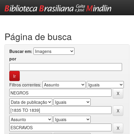
Skip
navigation
Página de busca
Buscar em:
por
Filtros correntes: