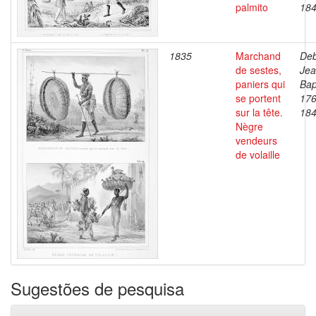
palmito
18
1835
Marchand
Deb
de sestes,
Je
paniers qui
Bap
se portent
176
sur la tête.
18
Nègre
vendeurs
de volaille
Sugestões de pesquisa