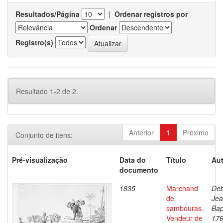
Resultados/Página
|
Ordenar registros por
Ordenar
Registro(s)
Resultado 1-2 de 2.
Anterior
1
Próximo
Conjunto de itens:
Pré-visualização
Data do
Título
Aut
documento
1835
Marchand
Deb
de
Je
sambouras.
Bap
Vendeur de
176