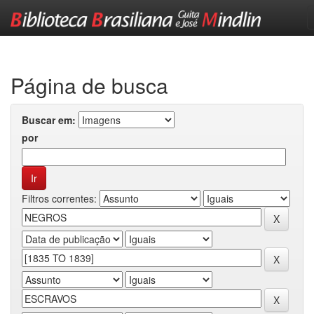
Skip
navigation
Página de busca
Buscar em:
por
Filtros correntes: