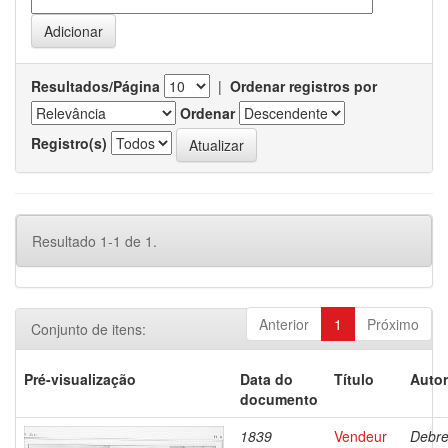
Resultados/Página
|
Ordenar registros por
Ordenar
Registro(s)
Resultado 1-1 de 1.
Anterior
1
Próximo
Conjunto de itens:
Pré-visualização
Data do
Título
Autor
documento
1839
Vendeur
Debre