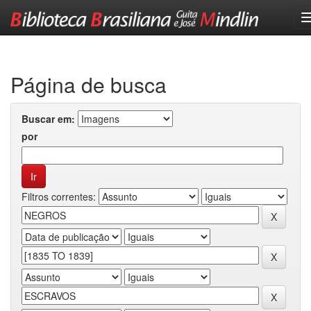
Skip
navigation
Página de busca
Buscar em:
por
Filtros correntes: