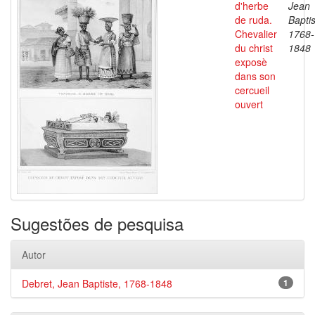
d'herbe
Jean
de ruda.
Baptis
Chevalier
1768-
du christ
1848
exposè
dans son
cercueil
ouvert
Sugestões de pesquisa
Autor
Debret, Jean Baptiste, 1768-1848
1