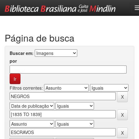
Skip
navigation
Página de busca
Buscar em:
por
Filtros correntes: