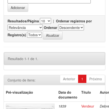
Resultados/Página
|
Ordenar registros por
Ordenar
Registro(s)
Resultado 1-1 de 1.
Anterior
1
Próximo
Conjunto de itens:
Pré-visualização
Data do
Título
Autor
documento
1839
Vendeur
Debre