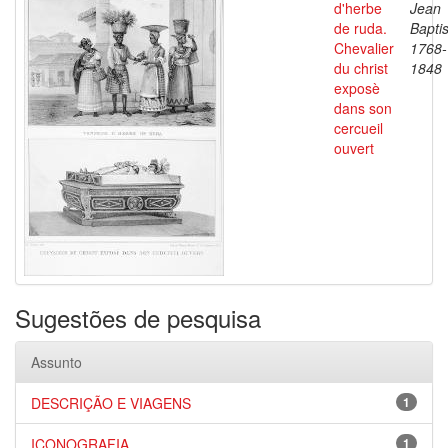
d'herbe
Jean
de ruda.
Baptis
Chevalier
1768-
du christ
1848
exposè
dans son
cercueil
ouvert
Sugestões de pesquisa
Assunto
DESCRIÇÃO E VIAGENS
1
ICONOGRAFIA
1